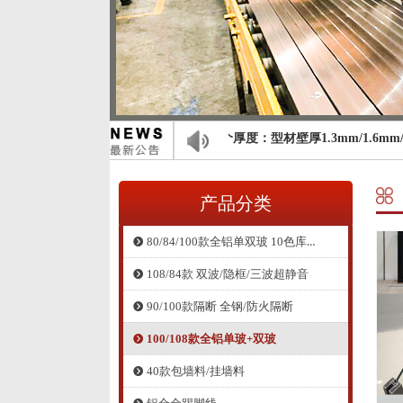
佰斯通高隔间： 现龙骨有4个厚度：型材壁厚1.3mm/1.6mm
产品分类
80/84/100款全铝单双玻 10色库存
뀹
108/84款 双波/隐框/三波超静音
뀹
90/100款隔断 全钢/防火隔断
뀹
100/108款全铝单玻+双玻
뀹
40款包墙料/挂墙料
뀹