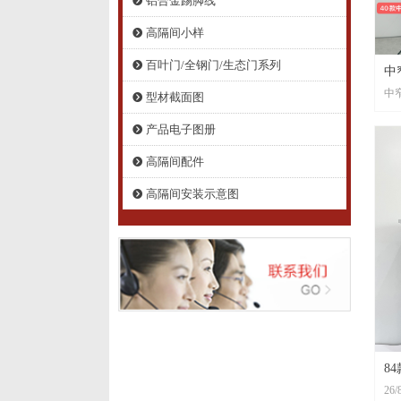
铝合金踢脚线
뀹
高隔间小样
뀹
百叶门/全钢门/生态门系列
뀹
中
中
型材截面图
뀹
产品电子图册
뀹
高隔间配件
뀹
高隔间安装示意图
뀹
8
26/
隔