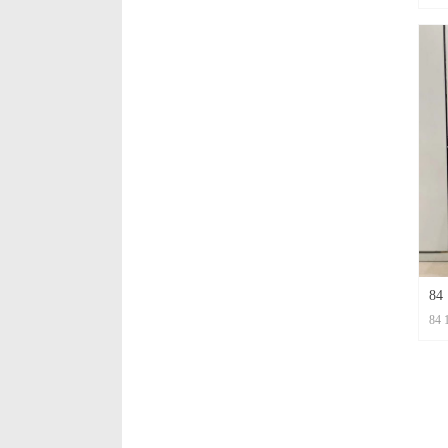
84
1
暗
套
8
84