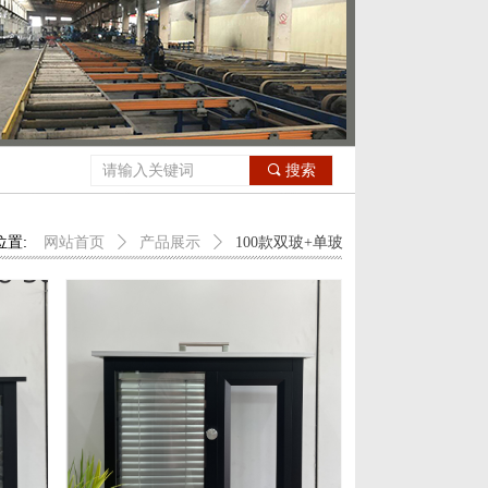
，澳洲红木转印，香槟电泳。新增：玫瑰金拉丝、香槟拉丝。40款包墙料，挂墙料
끠
搜索
位置:
网站首页
ꄲ
产品展示
ꄲ
100款双玻+单玻