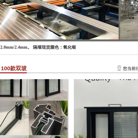
/2.0mm/2.4mm。 隔墙现货颜色：氧化银色，砂纹灰，砂纹黑，平光白
100款双玻
您当前