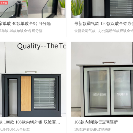
窄单玻 40款单玻全铝 可分隔
最新款霸气款 120款双玻全铝办公隔
窄单玻 40款单玻全铝 可分隔
最新款霸气款 办公隔断60款双玻全
断
厚120mm，极窄双波 内置25mm百叶
5mm双层玻璃。欢迎咨询！
4款 100款 108款内钢外铝 双波百叶
108款内钢隐框玻璃隔断
80/84/100/108全铝款
108款内钢隐框玻璃隔断
断 单玻隔断