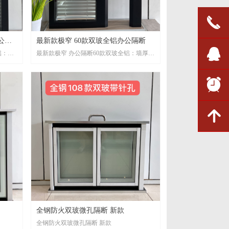
끅
最新款极窄 60款双玻全铝办公隔断
뀩
铝：墙
最新款极窄 办公隔断60款双玻全铝：墙厚
，可装
60mm，极窄双波 内置25mm百叶，可装5mm
双层玻璃。欢迎咨询
뀥
녕
全钢防火双玻微孔隔断 新款
全钢防火双玻微孔隔断 新款